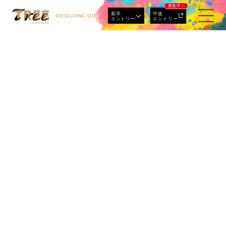
募集中！
新卒
中途
RECRUITING SITE
エントリー
エントリー
新卒エントリー
新卒マイページ
若
手
社
員
の
一
日