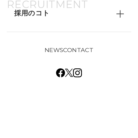
RECRUITMENT
部署紹介
若手社員の一日
採用のコト
LUDENS事業部 座談会
求める人物像
スペシャルコンテンツ
募集要項（新卒）
※このコンテンツを閲覧するにはID/PWが必要で
NEWS
CONTACT
す。
募集要項（中途）
よくある質問
コンテンツの動作チェック
同僚に手伝ってもらいながら、VRコンテンツの動作
チェック。クライアントからの要望を反映できるか
検証中です。