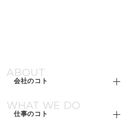
ランチ
入社時から続けているお弁当。こだわりのカレーは
僕のお昼の定番です。
ABOUT
会社のコト
14:00
トップメッセージ
WHAT WE DO
データで見る TREE Digital Studio
仕事のコト
社員紹介
先輩社員インタビュー